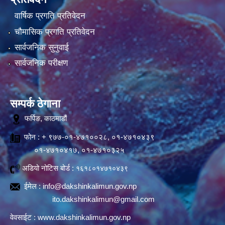
वार्षिक प्रगति प्रतिवेदन
चौमासिक प्रगति प्रतिवेदन
सार्वजनिक सुनुवाई
सार्वजनिक परीक्षण
सम्पर्क ठेगाना
फर्पिङ, काठमाडौं
फोन : + ९७७-०१-४७१००२८, ०१-४७१०४३९
०१-४७१०४१७, ०१-४७१०३२५
अडियो नोटिस बोर्ड :
१६१८०१४७१०४३९
ईमेल :
info@dakshinkalimun.gov.np
ito.dakshinkalimun@gmail.com
वेवसाईट :
www.dakshinkalimun.gov.np