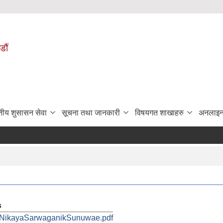
डौं
ुतीय शुसासन सेवा
सूचना तथा जानकारी
विषयगत शाखाहरु
अनलाइन
s
aNikayaSarwaganikSunuwae.pdf