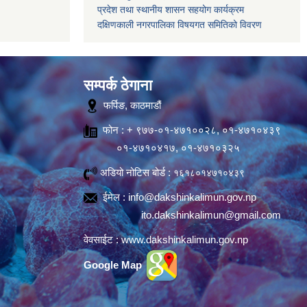
प्रदेश तथा स्थानीय शासन सहयोग कार्यक्रम
दक्षिणकाली नगरपालिका विषयगत समितिको विवरण
सम्पर्क ठेगाना
फर्पिङ, काठमाडौं
फोन : + ९७७-०१-४७१००२८, ०१-४७१०४३९
०१-४७१०४१७, ०१-४७१०३२५
अडियो नोटिस बोर्ड :
१६१८०१४७१०४३९
ईमेल :
info@dakshinkalimun.gov.np
ito.dakshinkalimun@gmail.com
वेवसाईट :
www.dakshinkalimun.gov.np
Google Map