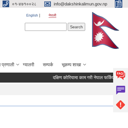
०१-४७१००२८
info@dakshinkalimun.gov.np
English
नेपाली
Search form
Search
 प्रणाली
ग्यालरी
सम्पर्क
भूकम्प शाखा
दक्षिण कोरियामा काम गरी नेपाल फर्किएका व्यक्