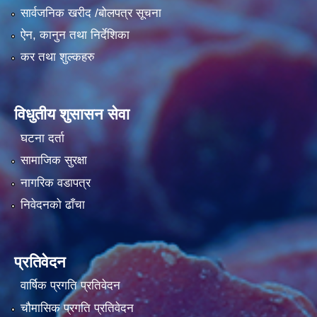
सार्वजनिक खरीद /बोलपत्र सूचना
ऐन, कानुन तथा निर्देशिका
कर तथा शुल्कहरु
विधुतीय शुसासन सेवा
घटना दर्ता
सामाजिक सुरक्षा
नागरिक वडापत्र
निवेदनको ढाँचा
प्रतिवेदन
वार्षिक प्रगति प्रतिवेदन
चौमासिक प्रगति प्रतिवेदन