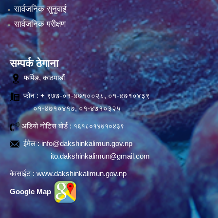
सार्वजनिक सुनुवाई
सार्वजनिक परीक्षण
सम्पर्क ठेगाना
फर्पिङ, काठमाडौं
फोन : + ९७७-०१-४७१००२८, ०१-४७१०४३९
०१-४७१०४१७, ०१-४७१०३२५
अडियो नोटिस बोर्ड :
१६१८०१४७१०४३९
ईमेल :
info@dakshinkalimun.gov.np
ito.dakshinkalimun@gmail.com
वेवसाईट :
www.dakshinkalimun.gov.np
Google Map