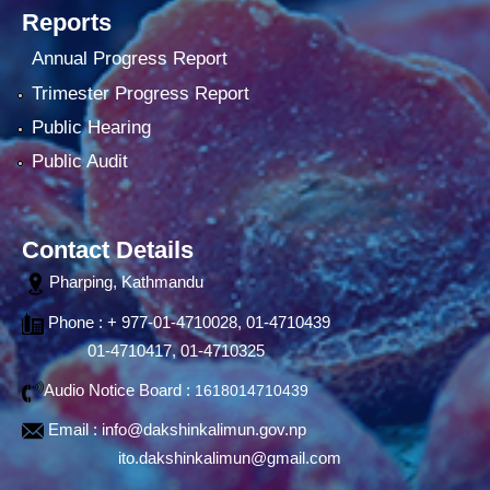
Reports
Annual Progress Report
Trimester Progress Report
Public Hearing
Public Audit
Contact Details
Pharping, Kathmandu
Phone : + 977-01-4710028, 01-4710439
01-4710417, 01-4710325
Audio Notice Board :
1618014710439
Email :
info@dakshinkalimun.gov.np
ito.dakshinkalimun@gmail.com