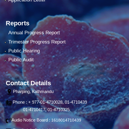
Reports
Annual Progress Report
Trimester Progress Report
Public Hearing
Public Audit
Contact Details
Pharping, Kathmandu
Phone : + 977-01-4710028, 01-4710439
01-4710417, 01-4710325
Audio Notice Board :
1618014710439