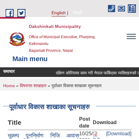
Skip to main content
English
नेपाली
Dakshinkali Municipality
Office of Municipal Executive, Pharping,
Kathmandu
Bagamati Province, Nepal
Main menu
समाचार
दक्षिण कोरियामा काम गरी नेपाल फर्किएका व्यक्तिहरुको
You are here
Home
»
विषयगत शाखाहरु
» पूर्वाधार विकास शाखाका सूचनाहरु
पूर्वाधार विकास शाखाका सूचनाहरु
Post
Title
Download
date
10/25/
[Download]
भूकम्प पूननिर्माण निजि आवास