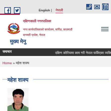
Skip to main content
English
नेपाली
दक्षिणकाली नगरपालिका
नगर कार्यपालिकाको कार्यालय, फर्पिङ, काठमाडौं
बागमती प्रदेश, नेपाल
मुख्य मेनु
समाचार
दक्षिण कोरियामा काम गरी नेपाल फर्किएका व्यक्
You are here
Home
» महेश शाक्य
महेश शाक्य