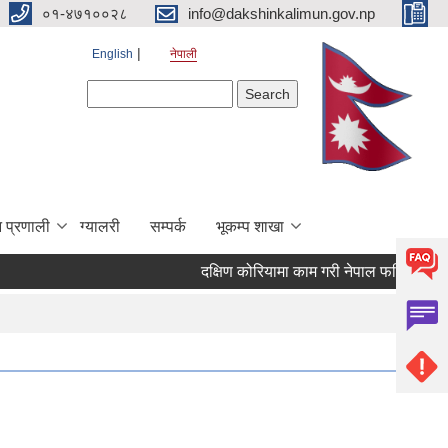
०१-४७१००२८
info@dakshinkalimun.gov.np
English
नेपाली
Search form
Search
 प्रणाली
ग्यालरी
सम्पर्क
भूकम्प शाखा
दक्षिण कोरियामा काम गरी नेपाल फर्किएका व्यक