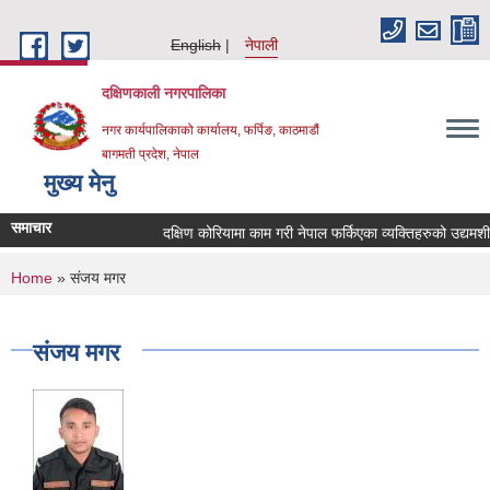
Skip to main content
English
नेपाली
दक्षिणकाली नगरपालिका
नगर कार्यपालिकाको कार्यालय, फर्पिङ, काठमाडौं
बागमती प्रदेश, नेपाल
मुख्य मेनु
समाचार
दक्षिण कोरियामा काम गरी नेपाल फर्किएका व्यक्तिहरुको उद्य
You are here
Home
» संजय मगर
संजय मगर