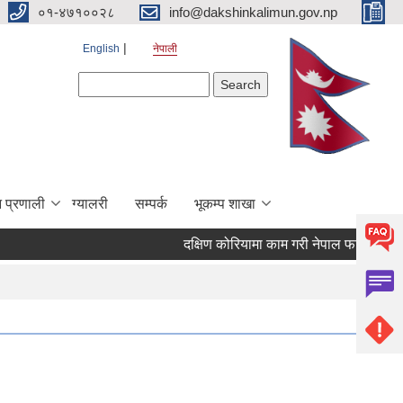
०१-४७१००२८
info@dakshinkalimun.gov.np
English
नेपाली
Search form
Search
 प्रणाली
ग्यालरी
सम्पर्क
भूकम्प शाखा
दक्षिण कोरियामा काम गरी नेपाल फर्किएका व्