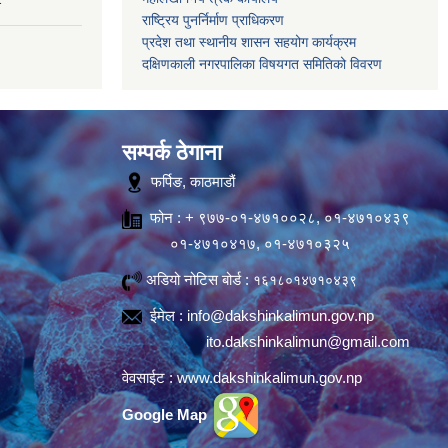
राष्ट्रिय पुनर्निर्माण प्राधिकरण
प्रदेश तथा स्थानीय शासन सहयोग कार्यक्रम
दक्षिणकाली नगरपालिका विषयगत समितिको विवरण
सम्पर्क ठेगाना
फर्पिङ, काठमाडौं
फोन : + ९७७-०१-४७१००२८, ०१-४७१०४३९
०१-४७१०४१७, ०१-४७१०३२५
अडियो नोटिस बोर्ड :
१६१८०१४७१०४३९
ईमेल :
info@dakshinkalimun.gov.np
ito.dakshinkalimun@gmail.com
वेवसाईट :
www.dakshinkalimun.gov.np
Google Map