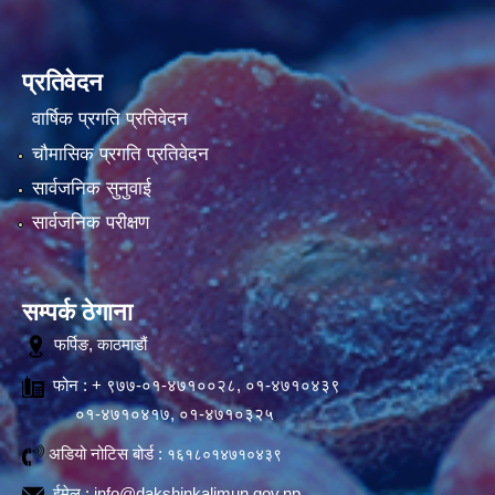
प्रतिवेदन
वार्षिक प्रगति प्रतिवेदन
चौमासिक प्रगति प्रतिवेदन
सार्वजनिक सुनुवाई
सार्वजनिक परीक्षण
सम्पर्क ठेगाना
फर्पिङ, काठमाडौं
फोन : + ९७७-०१-४७१००२८, ०१-४७१०४३९
०१-४७१०४१७, ०१-४७१०३२५
अडियो नोटिस बोर्ड :
१६१८०१४७१०४३९
ईमेल :
info@dakshinkalimun.gov.np