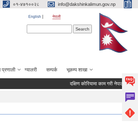
०१-४७१००२८
info@dakshinkalimun.gov.np
English
नेपाली
Search form
Search
 प्रणाली
ग्यालरी
सम्पर्क
भूकम्प शाखा
दक्षिण कोरियामा काम गरी नेपाल फर्किएका