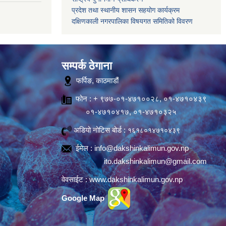
प्रदेश तथा स्थानीय शासन सहयोग कार्यक्रम
दक्षिणकाली नगरपालिका विषयगत समितिको विवरण
सम्पर्क ठेगाना
फर्पिङ, काठमाडौं
फोन : + ९७७-०१-४७१००२८, ०१-४७१०४३९
०१-४७१०४१७, ०१-४७१०३२५
अडियो नोटिस बोर्ड :
१६१८०१४७१०४३९
ईमेल :
info@dakshinkalimun.gov.np
ito.dakshinkalimun@gmail.com
वेवसाईट :
www.dakshinkalimun.gov.np
Google Map