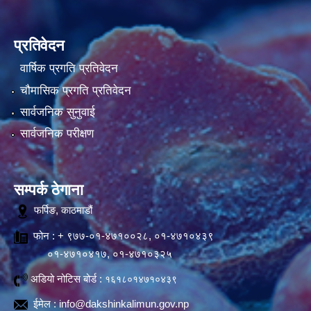
प्रतिवेदन
वार्षिक प्रगति प्रतिवेदन
चौमासिक प्रगति प्रतिवेदन
सार्वजनिक सुनुवाई
सार्वजनिक परीक्षण
सम्पर्क ठेगाना
फर्पिङ, काठमाडौं
फोन : + ९७७-०१-४७१००२८, ०१-४७१०४३९
०१-४७१०४१७, ०१-४७१०३२५
अडियो नोटिस बोर्ड :
१६१८०१४७१०४३९
ईमेल :
info@dakshinkalimun.gov.np