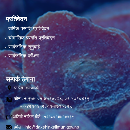
प्रतिवेदन
वार्षिक प्रगति प्रतिवेदन
चौमासिक प्रगति प्रतिवेदन
सार्वजनिक सुनुवाई
सार्वजनिक परीक्षण
सम्पर्क ठेगाना
फर्पिङ, काठमाडौं
फोन : + ९७७-०१-४७१००२८, ०१-४७१०४३९
०१-४७१०४१७, ०१-४७१०३२५
अडियो नोटिस बोर्ड :
१६१८०१४७१०४३९
ईमेल :
info@dakshinkalimun.gov.np