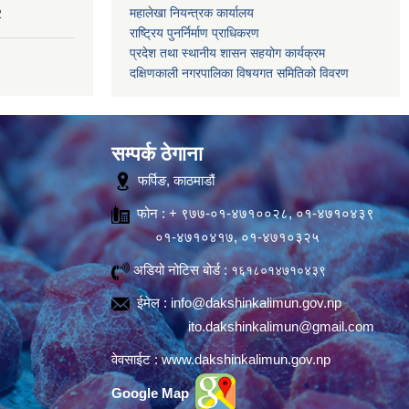
महालेखा नियन्त्रक कार्यालय
2
राष्ट्रिय पुनर्निर्माण प्राधिकरण
प्रदेश तथा स्थानीय शासन सहयोग कार्यक्रम
दक्षिणकाली नगरपालिका विषयगत समितिको विवरण
सम्पर्क ठेगाना
फर्पिङ, काठमाडौं
फोन : + ९७७-०१-४७१००२८, ०१-४७१०४३९
०१-४७१०४१७, ०१-४७१०३२५
अडियो नोटिस बोर्ड :
१६१८०१४७१०४३९
ईमेल :
info@dakshinkalimun.gov.np
ito.dakshinkalimun@gmail.com
वेवसाईट :
www.dakshinkalimun.gov.np
Google Map