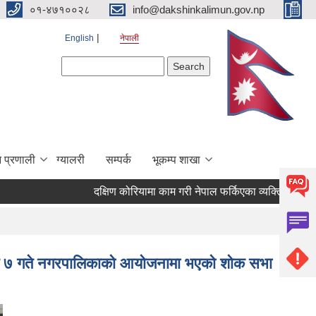
०१-४७१००२८
info@dakshinkalimun.gov.np
English
नेपाली
Search form
Search
 प्रणाली
ग्यालरी
सम्पर्क
भूकम्प शाखा
दक्षिण कोरियामा काम गरी नेपाल फर्किएका व्यक्तिहरुको उ
ावण ७ गते नगरपालिकाको आयोजनामा भएको शोक सभा