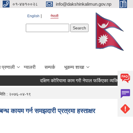
०१-४७१००२८
info@dakshinkalimun.gov.np
English
नेपाली
Search form
Search
 प्रणाली
ग्यालरी
सम्पर्क
भूकम्प शाखा
दक्षिण कोरियामा काम गरी नेपाल फर्किएका व्यक्तिहरुको उ
 । मिति : २०७६-०४-१९
्ध कायम गर्न समझदारी प्रत्रमा हस्ताक्षर