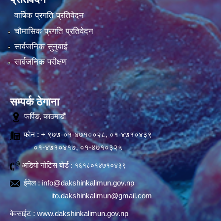
वार्षिक प्रगति प्रतिवेदन
चौमासिक प्रगति प्रतिवेदन
सार्वजनिक सुनुवाई
सार्वजनिक परीक्षण
सम्पर्क ठेगाना
फर्पिङ, काठमाडौं
फोन : + ९७७-०१-४७१००२८, ०१-४७१०४३९
०१-४७१०४१७, ०१-४७१०३२५
अडियो नोटिस बोर्ड :
१६१८०१४७१०४३९
ईमेल :
info@dakshinkalimun.gov.np
ito.dakshinkalimun@gmail.com
वेवसाईट :
www.dakshinkalimun.gov.np