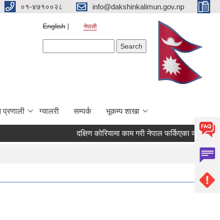
०१-४७१००२८
info@dakshinkalimun.gov.np
English
नेपाली
Search form
Search
 प्रणाली
ग्यालरी
सम्पर्क
भूकम्प शाखा
दक्षिण कोरियामा काम गरी नेपाल फर्किएका व्यक्तिहरुक