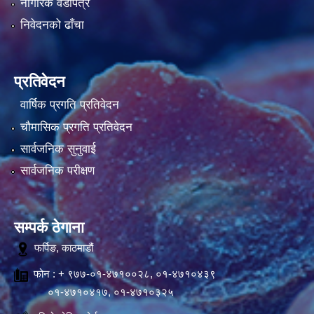
नागरिक वडापत्र
निवेदनको ढाँचा
प्रतिवेदन
वार्षिक प्रगति प्रतिवेदन
चौमासिक प्रगति प्रतिवेदन
सार्वजनिक सुनुवाई
सार्वजनिक परीक्षण
सम्पर्क ठेगाना
फर्पिङ, काठमाडौं
फोन : + ९७७-०१-४७१००२८, ०१-४७१०४३९
०१-४७१०४१७, ०१-४७१०३२५