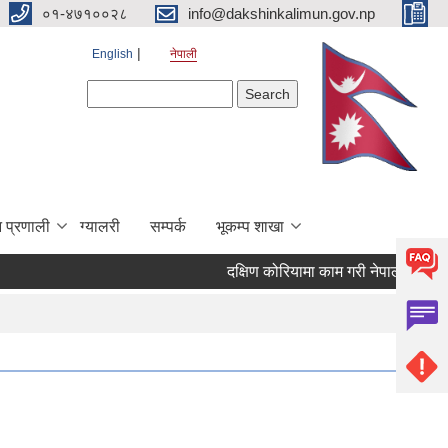
०१-४७१००२८
info@dakshinkalimun.gov.np
English
नेपाली
Search form
Search
 प्रणाली
ग्यालरी
सम्पर्क
भूकम्प शाखा
दक्षिण कोरियामा काम गरी नेपाल फर्किएका 