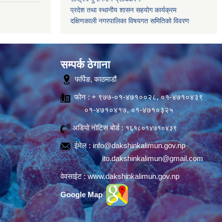
प्रदेश तथा स्थानीय शासन सहयोग कार्यक्रम
दक्षिणकाली नगरपालिका विषयगत समितिको विवरण
सम्पर्क ठेगाना
फर्पिङ, काठमाडौं
फोन : + ९७७-०१-४७१००२८, ०१-४७१०४३९
०१-४७१०४१७, ०१-४७१०३२५
अडियो नोटिस बोर्ड :
१६१८०१४७१०४३९
ईमेल :
info@dakshinkalimun.gov.np
ito.dakshinkalimun@gmail.com
वेवसाईट :
www.dakshinkalimun.gov.np
Google Map