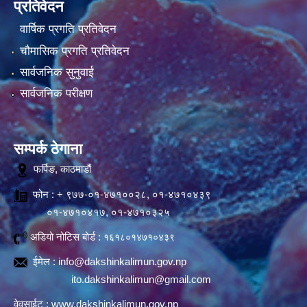
प्रतिवेदन
वार्षिक प्रगति प्रतिवेदन
चौमासिक प्रगति प्रतिवेदन
सार्वजनिक सुनुवाई
सार्वजनिक परीक्षण
सम्पर्क ठेगाना
फर्पिङ, काठमाडौं
फोन : + ९७७-०१-४७१००२८, ०१-४७१०४३९
०१-४७१०४१७, ०१-४७१०३२५
अडियो नोटिस बोर्ड :
१६१८०१४७१०४३९
ईमेल :
info@dakshinkalimun.gov.np
ito.dakshinkalimun@gmail.com
वेवसाईट :
www.dakshinkalimun.gov.np