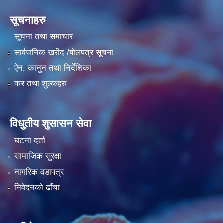
सूचनाहरु
सूचना तथा समाचार
सार्वजनिक खरीद /बोलपत्र सूचना
ऐन, कानुन तथा निर्देशिका
कर तथा शुल्कहरु
विधुतीय शुसासन सेवा
घटना दर्ता
सामाजिक सुरक्षा
नागरिक वडापत्र
निवेदनको ढाँचा