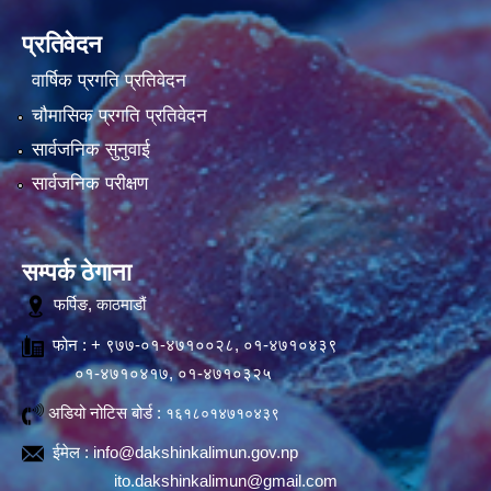
प्रतिवेदन
वार्षिक प्रगति प्रतिवेदन
चौमासिक प्रगति प्रतिवेदन
सार्वजनिक सुनुवाई
सार्वजनिक परीक्षण
सम्पर्क ठेगाना
फर्पिङ, काठमाडौं
फोन : + ९७७-०१-४७१००२८, ०१-४७१०४३९
०१-४७१०४१७, ०१-४७१०३२५
अडियो नोटिस बोर्ड :
१६१८०१४७१०४३९
ईमेल :
info@dakshinkalimun.gov.np
ito.dakshinkalimun@gmail.com