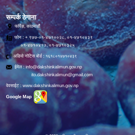
सम्पर्क ठेगाना
फर्पिङ, काठमाडौं
फोन : + ९७७-०१-४७१००२८, ०१-४७१०४३९
०१-४७१०४१७, ०१-४७१०३२५
अडियो नोटिस बोर्ड :
१६१८०१४७१०४३९
ईमेल :
info@dakshinkalimun.gov.np
ito.dakshinkalimun@gmail.com
वेवसाईट :
www.dakshinkalimun.gov.np
Google Map