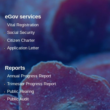
eGov services
Vital Registration
Social Security
Citizen Charter
Application Letter
Reports
Annual Progress Report
Trimester Progress Report
Public Hearing
Public Audit