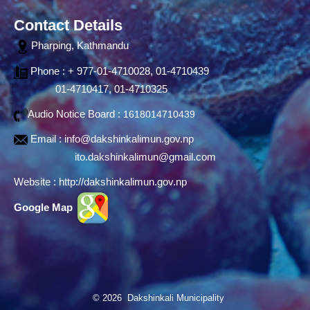
Contact Details
Pharping, Kathmandu
Phone : + 977-01-4710028, 01-4710439
01-4710417, 01-4710325
Audio Notice Board :
1618014710439
Email :
info@dakshinkalimun.gov.np
ito.dakshinkalimun@gmail.com
Website :
http://dakshinkalimun.gov.np
Google Map
© 2026 Dakshinkali Municipality