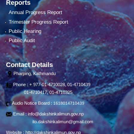
Reports
Annual Progress Report
Trimester Progress Report
Public Hearing
Public Audit
Contact Details
Pharping, Kathmandu
Phone : + 977-01-4710028, 01-4710439
01-4710417, 01-4710325
Audio Notice Board :
1618014710439
Email :
info@dakshinkalimun.gov.np
ito.dakshinkalimun@gmail.com
Website :
http://dakshinkalimun.gov.np