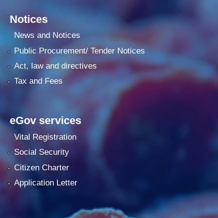
Notices
News and Notices
Public Procurement/ Tender Notices
Act, law and directives
Tax and Fees
eGov services
Vital Registration
Social Security
Citizen Charter
Application Letter