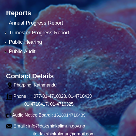
Reports
Annual Progress Report
Trimester Progress Report
Public Hearing
Public Audit
Contact Details
Pharping, Kathmandu
Phone : + 977-01-4710028, 01-4710439
01-4710417, 01-4710325
Audio Notice Board :
1618014710439
Email :
info@dakshinkalimun.gov.np
ito.dakshinkalimun@gmail.com