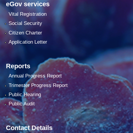
eGov services
Vital Registration
Social Security
Citizen Charter
Application Letter
Reports
Annual Progress Report
Trimester Progress Report
Public Hearing
Public Audit
Contact Details