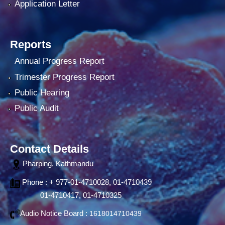
Application Letter
Reports
Annual Progress Report
Trimester Progress Report
Public Hearing
Public Audit
Contact Details
Pharping, Kathmandu
Phone : + 977-01-4710028, 01-4710439
01-4710417, 01-4710325
Audio Notice Board :
1618014710439