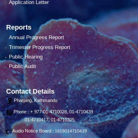
Application Letter
Reports
Annual Progress Report
Trimester Progress Report
Public Hearing
Public Audit
Contact Details
Pharping, Kathmandu
Phone : + 977-01-4710028, 01-4710439
01-4710417, 01-4710325
Audio Notice Board :
1618014710439