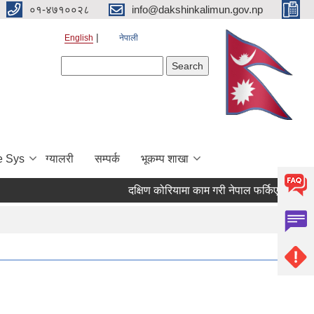
०१-४७१००२८
info@dakshinkalimun.gov.np
English
नेपाली
Search form
Search
e Sys
ग्यालरी
सम्पर्क
भूकम्प शाखा
दक्षिण कोरियामा काम गरी नेपाल फर्किएका व्यक्त