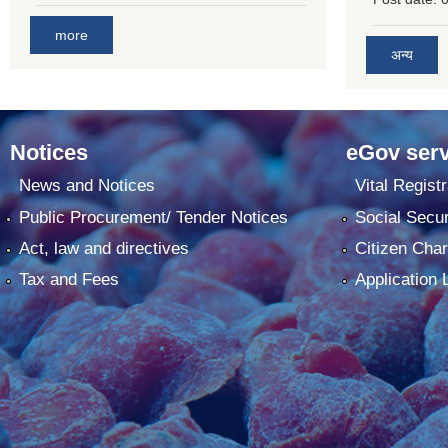
more
अन्य
Notices
eGov serv
News and Notices
Vital Registr
Public Procurement/ Tender Notices
Social Secur
Act, law and directives
Citizen Char
Tax and Fees
Application 