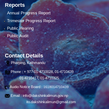
Reports
Annual Progress Report
Trimester Progress Report
Public Hearing
Public Audit
Contact Details
Pharping, Kathmandu
Phone : + 977-01-4710028, 01-4710439
01-4710417, 01-4710325
Audio Notice Board :
1618014710439
Email :
info@dakshinkalimun.gov.np
ito.dakshinkalimun@gmail.com