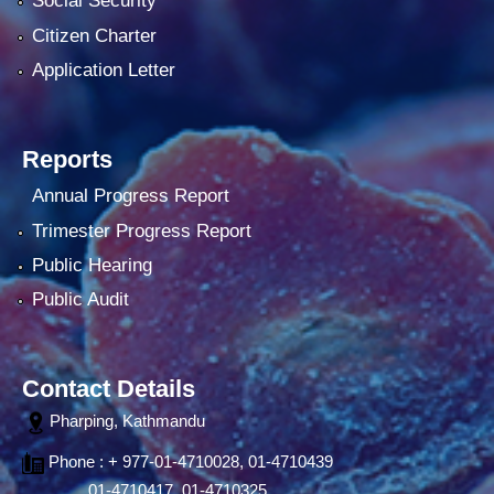
Social Security
Citizen Charter
Application Letter
Reports
Annual Progress Report
Trimester Progress Report
Public Hearing
Public Audit
Contact Details
Pharping, Kathmandu
Phone : + 977-01-4710028, 01-4710439
01-4710417, 01-4710325